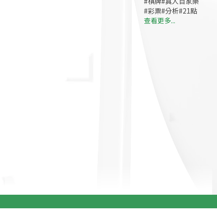
#棋牌
#真人百家樂
#彩票
#分析
#21點
查看更多...