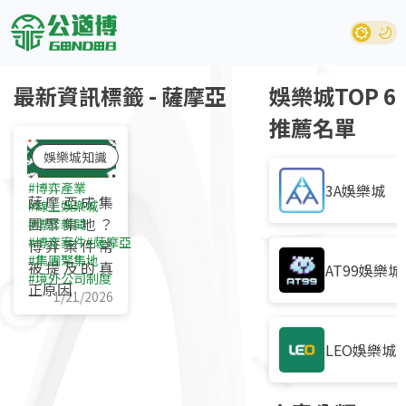
最新資訊標籤 - 薩摩亞
娛樂城TOP 6
推薦名單
娛樂城知識
#博弈產業
3A娛樂城
薩摩亞成集
#線上娛樂城
團聚集地？
#博弈新聞
#博弈案件
#薩摩亞
博弈案件常
#集團聚集地
被提及的真
AT99娛樂城
#境外公司制度
正原因
1/21/2026
LEO娛樂城