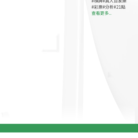
#棋牌
#真人百家樂
#彩票
#分析
#21點
查看更多...