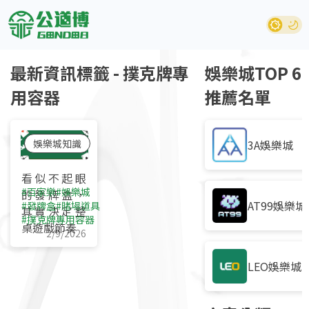
最新資訊標籤 - 撲克牌專
娛樂城TOP 6
用容器
推薦名單
娛樂城知識
3A娛樂城
看似不起眼
#百家樂
#娛樂城
的發牌盒，
AT99娛樂城
#發牌盒
#賭場道具
其實決定整
#撲克牌專用容器
桌遊戲節奏
2/9/2026
LEO娛樂城