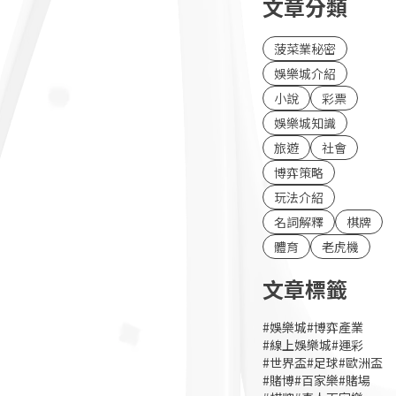
文章分類
菠菜業秘密
娛樂城介紹
小說
彩票
娛樂城知識
旅遊
社會
博弈策略
玩法介紹
名詞解釋
棋牌
體育
老虎機
文章標籤
#娛樂城
#博弈產業
#線上娛樂城
#運彩
#世界盃
#足球
#歐洲盃
#賭博
#百家樂
#賭場