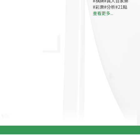
#棋牌
#真人百家樂
#彩票
#分析
#21點
查看更多...