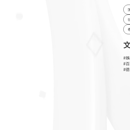
#
#
#