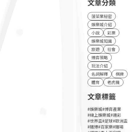
文章分類
菠菜業秘密
娛樂城介紹
小說
彩票
娛樂城知識
旅遊
社會
博弈策略
玩法介紹
名詞解釋
棋牌
體育
老虎機
文章標籤
#娛樂城
#博弈產業
#線上娛樂城
#運彩
#世界盃
#足球
#歐洲盃
#賭博
#百家樂
#賭場