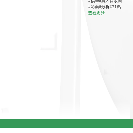
#棋牌
#真人百家樂
#彩票
#分析
#21點
查看更多...