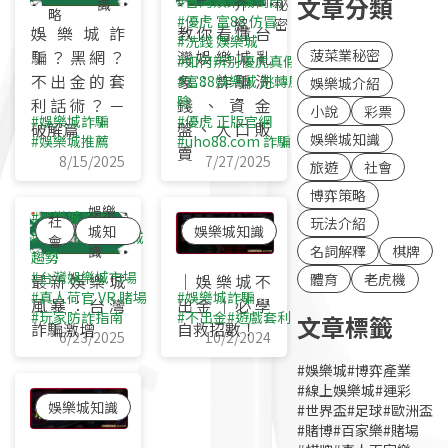
文章分類
#台灣娛樂城倒閉
識
介
秘
略
#優虎 富88 仿冒
紹
密
娛樂城詐
教你看懂台
#洗錢 娛樂城
騙？黑網？
灣娛樂城亂
菠菜業秘密
#如何辨別優虎真假
不出金的套
象：詐騙洗
#富88娛樂城 跳轉風
娛樂城介紹
險
利話術？－
錢、資金
小說
彩票
#娛樂城詐騙
#優虎 正版官網
破解篇
盤、人口販
娛樂城知識
#娛樂城推薦
#uho88.com 詐騙
賣
8/15/2025
7/27/2025
旅遊
社會
博弈策略
娛樂
#娛樂城詐騙
社
玩法介紹
城知
娛樂城知識
#2025 線上娛樂城
會
識
名詞解釋
棋牌
趨勢
#台灣娛樂城市場
最新娛樂城
｜娛樂城不
體育
老虎機
#真人荷官 VR 賭場
#娛樂城詐騙
風暴：台灣
出金｜必學
#玩家防詐指南
#不出金
#遊戲套利
文章標籤
詐騙激增
自救招數！
6/23/2025
10/2/2024
#娛樂城
#博弈產業
#線上娛樂城
#運彩
娛樂城知識
#世界盃
#足球
#歐洲盃
#賭博
#百家樂
#賭場