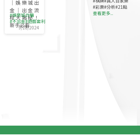
#棋牌
#真人百家樂
｜娛樂城出
#彩票
#分析
#21點
金｜出金流
查看更多...
#娛樂城詐騙
程大揭秘！
#不出金
#遊戲套利
新手必看
9/28/2024