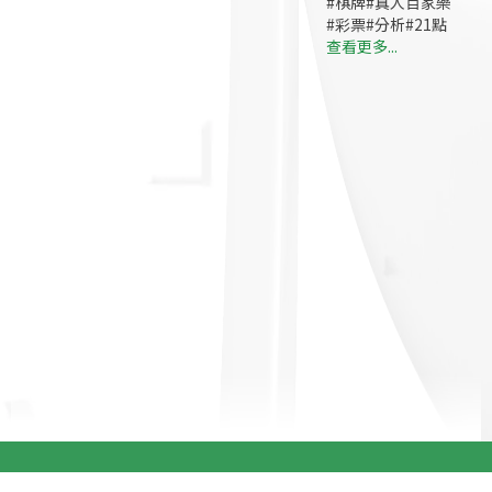
#棋牌
#真人百家樂
#彩票
#分析
#21點
查看更多...