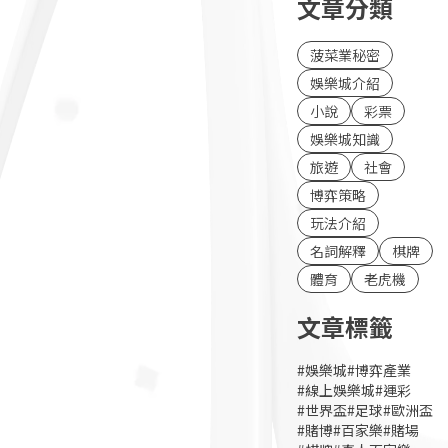
文章分類
菠菜業秘密
娛樂城介紹
小說
彩票
娛樂城知識
旅遊
社會
博弈策略
玩法介紹
名詞解釋
棋牌
體育
老虎機
文章標籤
#娛樂城
#博弈產業
#線上娛樂城
#運彩
#世界盃
#足球
#歐洲盃
#賭博
#百家樂
#賭場