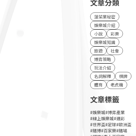
文章分類
菠菜業秘密
娛樂城介紹
小說
彩票
娛樂城知識
旅遊
社會
博弈策略
玩法介紹
名詞解釋
棋牌
體育
老虎機
文章標籤
#娛樂城
#博弈產業
#線上娛樂城
#運彩
#世界盃
#足球
#歐洲盃
#賭博
#百家樂
#賭場