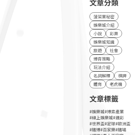
文章分類
菠菜業秘密
娛樂城介紹
小說
彩票
娛樂城知識
旅遊
社會
博弈策略
玩法介紹
名詞解釋
棋牌
體育
老虎機
文章標籤
#娛樂城
#博弈產業
#線上娛樂城
#運彩
#世界盃
#足球
#歐洲盃
#賭博
#百家樂
#賭場