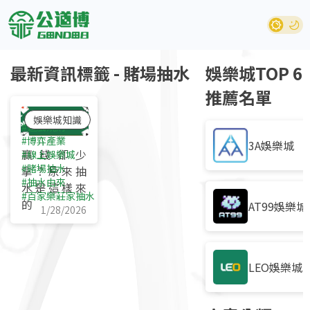
最新資訊標籤 - 賭場抽水
娛樂城TOP 6
推薦名單
娛樂城知識
#遊戲規則
#博弈產業
3A娛樂城
贏錢卻少
#線上娛樂城
#賭場抽水
拿？原來抽
#抽水由來
水是這樣來
#百家樂莊家抽水
的
AT99娛樂城
1/28/2026
LEO娛樂城