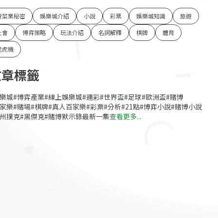
菠菜業秘密
娛樂城介紹
小說
彩票
娛樂城知識
旅遊
社會
博弈策略
玩法介紹
名詞解釋
棋牌
體育
老虎機
文章標籤
娛樂城
#博弈產業
#線上娛樂城
#運彩
#世界盃
#足球
#歐洲盃
#賭博
百家樂
#賭場
#棋牌
#真人百家樂
#彩票
#分析
#21點
#博弈小說
#賭博小說
德州撲克
#黑傑克
#賭博默示錄最新一集
查看更多...