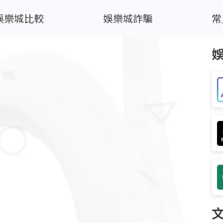
娛樂城比較
娛樂城詐騙
常
娛