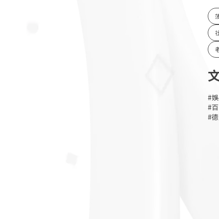
#
#
#