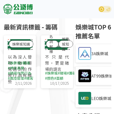
最新資訊標籤 - 籌碼
娛樂城TOP 6
推薦名單
名
娛樂
詞
娛樂城知識
城知
解
識
釋
3A娛樂城
以為沒人發
不只是代
現？賭場最
幣，更是賭
#娛樂城
#籌碼
#博弈產業
常遇到的作
場的語言
#賭場作弊行為
#娛樂城
#賭場
#籌碼
弊行為有哪
AT99娛樂城
#風控管理
#賭客
#顏色
#面額
些
2/11/2026
10/17/2025
LEO娛樂城