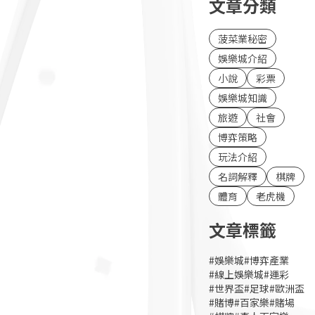
文章分類
菠菜業秘密
娛樂城介紹
小說
彩票
娛樂城知識
旅遊
社會
博弈策略
玩法介紹
名詞解釋
棋牌
體育
老虎機
文章標籤
#娛樂城
#博弈產業
#線上娛樂城
#運彩
#世界盃
#足球
#歐洲盃
#賭博
#百家樂
#賭場