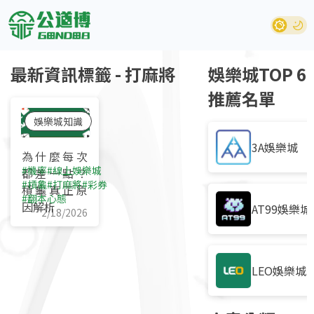
最新資訊標籤 - 打麻將
娛樂城TOP 6
推薦名單
娛樂城知識
3A娛樂城
為什麼每次
#機率
#線上娛樂城
都差一點？
#槓龜
#打麻將
#彩券
槓龜真正原
#翻本心態
因解析
AT99娛樂城
2/18/2026
LEO娛樂城