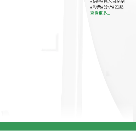
#棋牌
#真人百家樂
#彩票
#分析
#21點
查看更多...