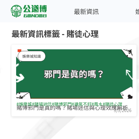
最新資訊
最新資訊標籤 - 賭徒心理
娛樂城知識
#娛樂城
#賭場迷信
#賭博邪門
#運氣不好
#風水
#賭徒心理
賭博邪門是真的嗎？賭場迷信與心理效應解析
3/5/2026