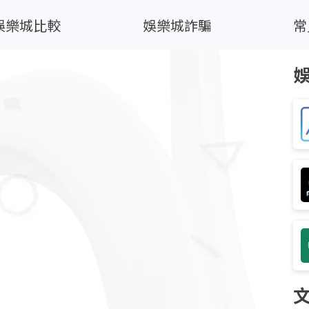
娛樂城比較
娛樂城詐騙
常
娛