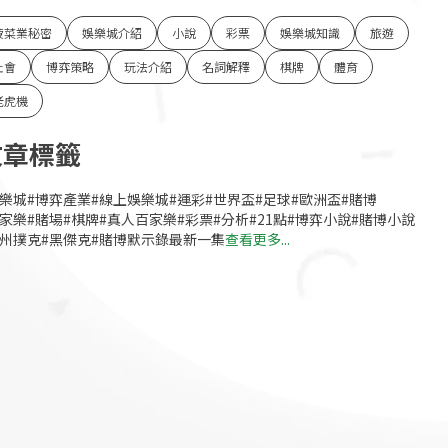
菠菜業秘密
娛樂城介紹
小說
彩票
娛樂城知識
旅遊
社會
博弈策略
玩法介紹
名詞解釋
棋牌
體育
老虎機
文章標籤
娛樂城
#博弈產業
#線上娛樂城
#運彩
#世界盃
#足球
#歐洲盃
#賭博
百家樂
#賭場
#棋牌
#真人百家樂
#彩票
#分析
#21點
#博弈小說
#賭博小說
德州撲克
#黑傑克
#賭博默示錄最新一集
查看更多...