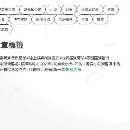
菠菜業秘密
娛樂城介紹
小說
彩票
娛樂城知識
旅遊
社會
博弈策略
玩法介紹
名詞解釋
棋牌
體育
老虎機
文章標籤
娛樂城
#博弈產業
#線上娛樂城
#運彩
#世界盃
#足球
#歐洲盃
#賭博
百家樂
#賭場
#棋牌
#真人百家樂
#彩票
#分析
#21點
#博弈小說
#賭博小說
德州撲克
#黑傑克
#賭博默示錄最新一集
查看更多...