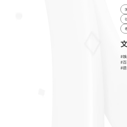
#
#
#