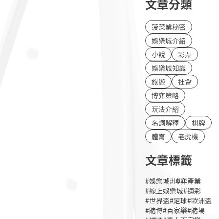
文章分類
菠菜業秘密
娛樂城介紹
小說
彩票
娛樂城知識
旅遊
社會
博弈策略
玩法介紹
名詞解釋
棋牌
體育
老虎機
文章標籤
#娛樂城
#博弈產業
#線上娛樂城
#運彩
#世界盃
#足球
#歐洲盃
#賭博
#百家樂
#賭場