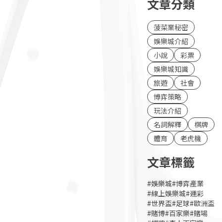
文章分類
菠菜業秘密
娛樂城介紹
小說
彩票
娛樂城知識
旅遊
社會
博弈策略
玩法介紹
名詞解釋
棋牌
體育
老虎機
文章標籤
#娛樂城
#博弈產業
#線上娛樂城
#運彩
#世界盃
#足球
#歐洲盃
#賭博
#百家樂
#賭場