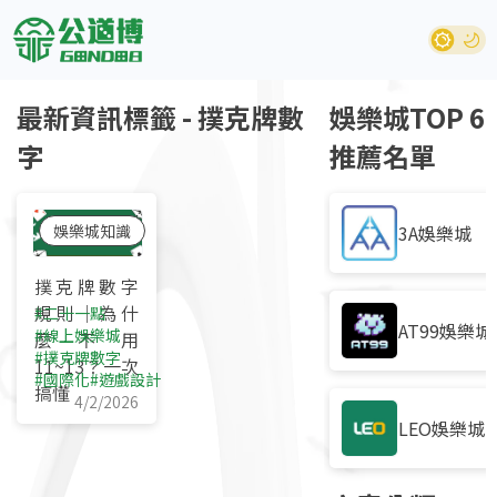
最新資訊標籤 - 撲克牌數
娛樂城TOP 6
字
推薦名單
娛樂城知識
3A娛樂城
撲克牌數字
規則｜為什
#二十一點
AT99娛樂城
#線上娛樂城
麼不用
#撲克牌數字
11~13？一次
#國際化
#遊戲設計
搞懂
4/2/2026
LEO娛樂城