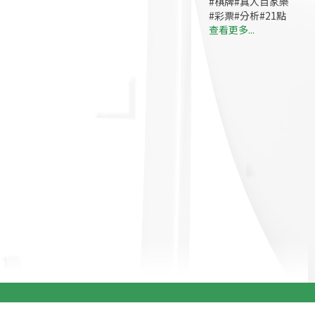
#棋牌
#真人百家樂
#彩票
#分析
#21點
查看更多...