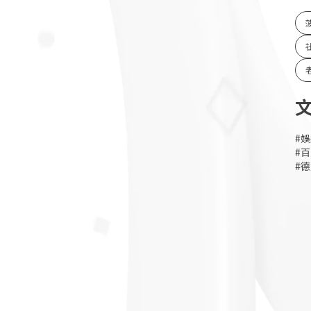
#
#
#