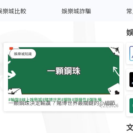
娛樂城比較
娛樂城詐騙
常
娛
娛樂城知識
#輪盤
#線上娛樂城
#賭博世界
#鋼珠
#隨機性
#彈珠檯
一顆鋼珠決定輸贏？賭博世界最關鍵的小細節
4/23/2026