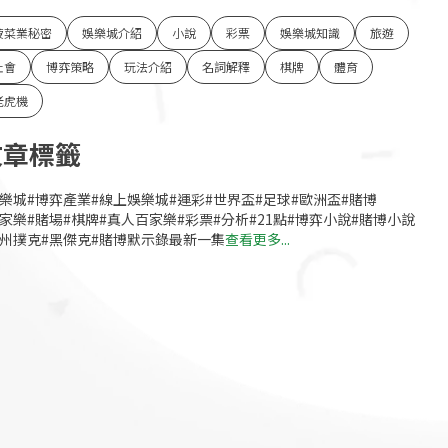
菠菜業秘密
娛樂城介紹
小說
彩票
娛樂城知識
旅遊
社會
博弈策略
玩法介紹
名詞解釋
棋牌
體育
老虎機
文章標籤
娛樂城
#博弈產業
#線上娛樂城
#運彩
#世界盃
#足球
#歐洲盃
#賭博
百家樂
#賭場
#棋牌
#真人百家樂
#彩票
#分析
#21點
#博弈小說
#賭博小說
德州撲克
#黑傑克
#賭博默示錄最新一集
查看更多...