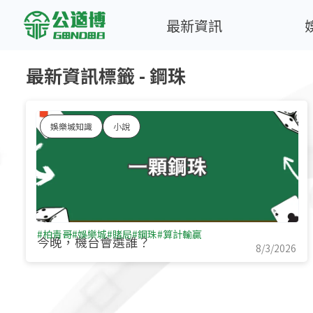
最新資訊
最新資訊標籤 - 鋼珠
娛樂城知識
小說
#柏青哥
#娛樂城
#賭局
#鋼珠
#算計輸贏
今晚，機台會選誰？
8/3/2026