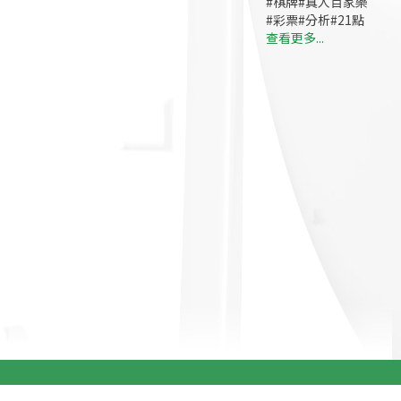
#棋牌
#真人百家樂
#彩票
#分析
#21點
查看更多...