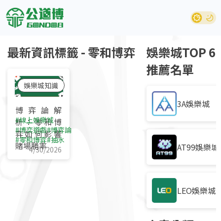
最新資訊標籤 - 零和博弈
娛樂城TOP 6
推薦名單
娛樂城知識
3A娛樂城
博弈論解
#線上娛樂城
析：零和博
#博奕遊戲
#博弈論
弈如何影響
#零和博弈
#抽水
賭場勝率
AT99娛樂城
4/30/2026
LEO娛樂城