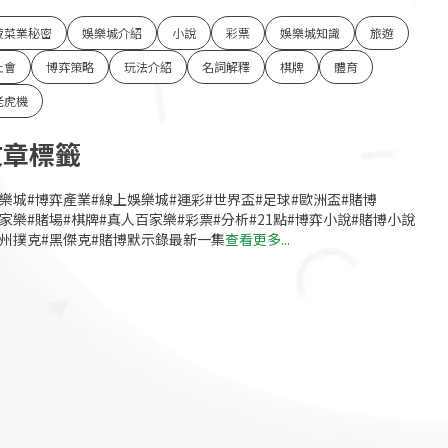
菠菜業秘密
娛樂城介紹
小說
彩票
娛樂城知識
旅遊
社會
博弈策略
玩法介紹
名詞解釋
棋牌
體育
老虎機
文章標籤
娛樂城
#博弈產業
#線上娛樂城
#運彩
#世界盃
#足球
#歐洲盃
#賭博
百家樂
#賭場
#棋牌
#真人百家樂
#彩票
#分析
#21點
#博弈小說
#賭博小說
德州撲克
#黑傑克
#賭博默示錄最新一集
查看更多...