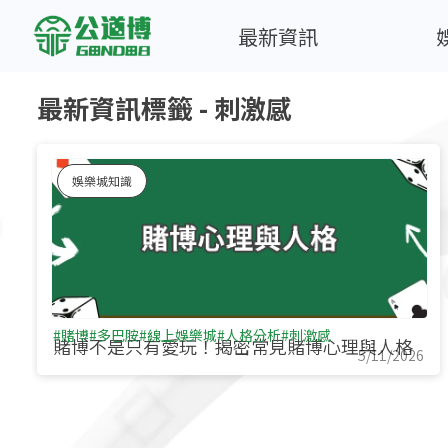
最新資訊
最新資訊標籤 - 刺激感
娛樂城知識
#賭博
#多巴胺
#線上娛樂城
#人格分析
#刺激感
賭博不是只有愛玩！揭密常見賭博心理與人格
5/11/2026