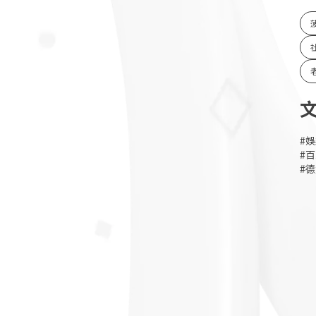
#
#
#