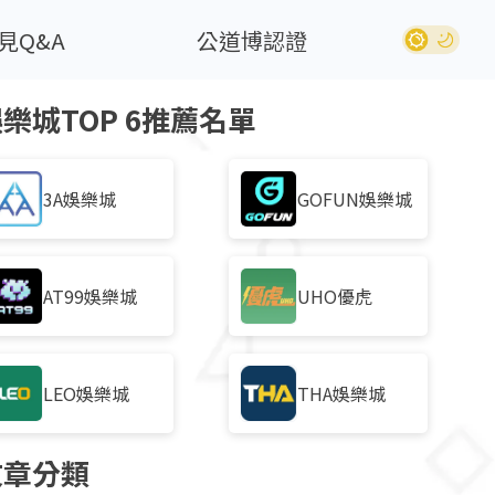
見Q&A
公道博認證
樂城TOP 6推薦名單
3A娛樂城
GOFUN娛樂城
AT99娛樂城
UHO優虎
LEO娛樂城
THA娛樂城
文章分類