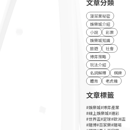
文章分類
菠菜業秘密
娛樂城介紹
小說
彩票
娛樂城知識
旅遊
社會
博弈策略
玩法介紹
名詞解釋
棋牌
體育
老虎機
文章標籤
#娛樂城
#博弈產業
#線上娛樂城
#運彩
#世界盃
#足球
#歐洲盃
#賭博
#百家樂
#賭場