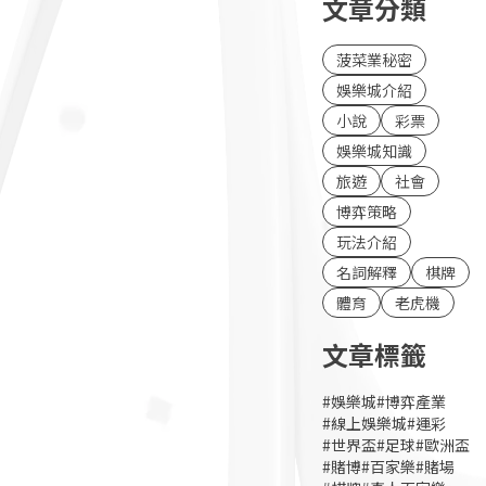
文章分類
菠菜業秘密
娛樂城介紹
小說
彩票
娛樂城知識
旅遊
社會
博弈策略
玩法介紹
名詞解釋
棋牌
體育
老虎機
文章標籤
#娛樂城
#博弈產業
#線上娛樂城
#運彩
#世界盃
#足球
#歐洲盃
#賭博
#百家樂
#賭場