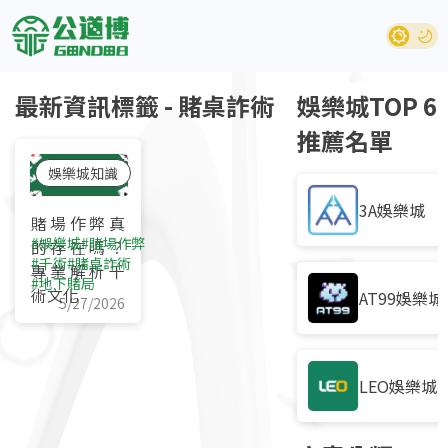
最新資訊標籤 - 賭桌詐術
娛樂城TOP 6
推薦名單
娛樂城知識
3A娛樂城
賭場作弊真
#娛樂城
#賭場作弊
的存在嗎？
#千術
#賭桌詐術
專業解析千
#地下賭局
術文化
AT99娛樂城
5/27/2026
LEO娛樂城