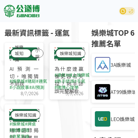
最新資訊標籤 - 運氣
娛樂城TOP 6
推薦名單
娛樂
小
城知
娛樂城知識
說
識
3A娛樂城
AI預測一
為什麼連贏
#運氣
#線上娛樂城
切，唯獨猜
後更容易失
#娛樂城
#賭局
#運氣
#熱手謬誤
#手氣
不到我
控？熱手謬
#小說故事
#AI預測
#賭博心理學
誤完整解析
AT99娛樂城
8/7/2026
5/9/2026
娛樂城知識
LEO娛樂城
#娛樂城
#牌桌
賭博語錄揭
#賭博語錄
#商業思維
密：商業世