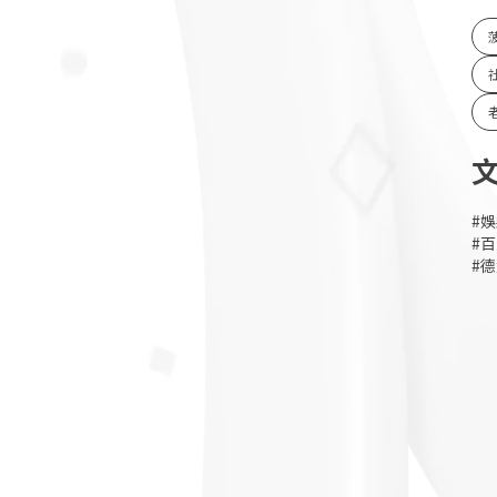
#
#
#