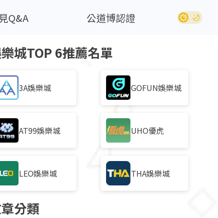
見Q&A
公道博認證
樂城TOP 6推薦名單
3A娛樂城
GOFUN娛樂城
AT99娛樂城
UHO優虎
LEO娛樂城
THA娛樂城
文章分類