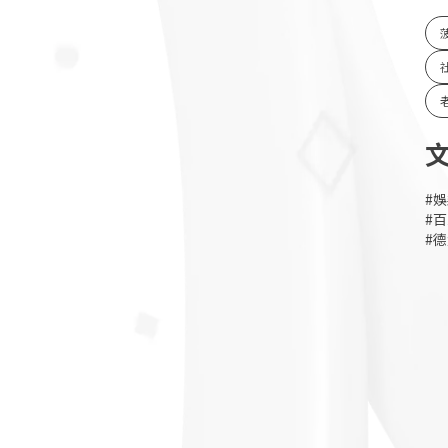
#
#
#