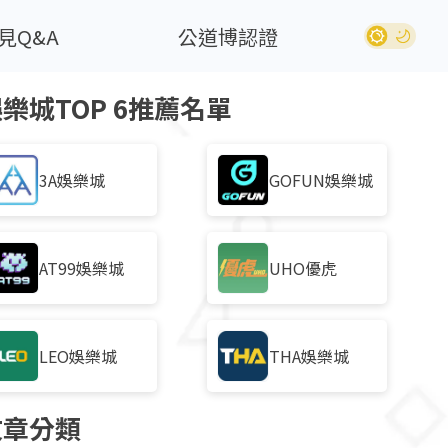
見Q&A
公道博認證
樂城TOP 6推薦名單
3A娛樂城
GOFUN娛樂城
AT99娛樂城
UHO優虎
LEO娛樂城
THA娛樂城
文章分類