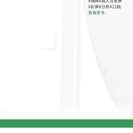
#棋牌
#真人百家樂
#彩票
#分析
#21點
查看更多...