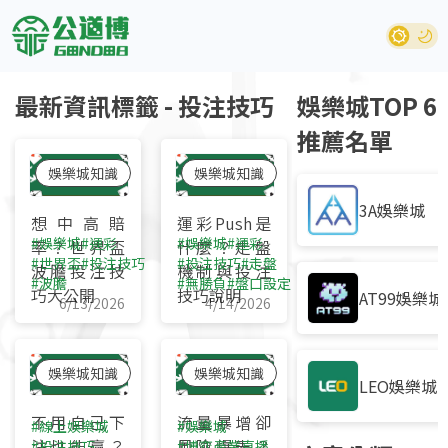
最新資訊標籤 - 投注技巧
娛樂城TOP 6
推薦名單
娛樂城知識
娛樂城知識
3A娛樂城
想中高賠
運彩Push是
#娛樂城
#運彩
#娛樂城
#運彩
率？世界盃
什麼？走盤
#世界盃
#投注技巧
#投注技巧
#走盤
波膽投注技
機制與投注
#波膽
#無勝負
#盤口設定
巧大公開
技巧說明
AT99娛樂城
6/13/2026
4/14/2026
娛樂城知識
娛樂城知識
LEO娛樂城
不用自己下
流量暴增卻
#線上娛樂城
#娛樂城
注也能贏？
風險爆表？
#投注技巧
#博弈產業直播