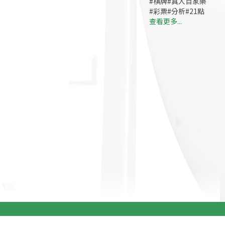
#棋牌
#真人百家樂
#彩票
#分析
#21點
查看更多...