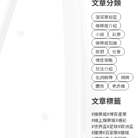
文章分類
菠菜業秘密
娛樂城介紹
小說
彩票
娛樂城知識
旅遊
社會
博弈策略
玩法介紹
名詞解釋
棋牌
體育
老虎機
文章標籤
#娛樂城
#博弈產業
#線上娛樂城
#運彩
#世界盃
#足球
#歐洲盃
#賭博
#百家樂
#賭場