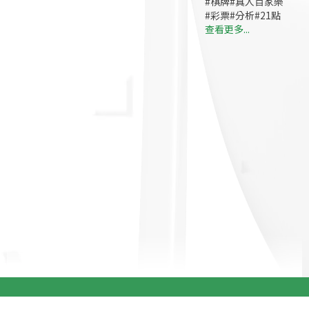
#棋牌
#真人百家樂
#彩票
#分析
#21點
查看更多...