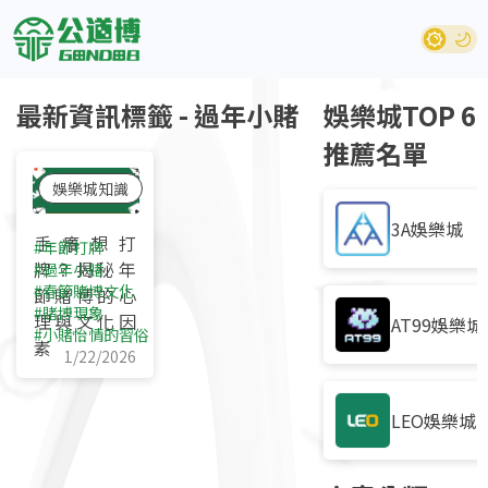
最新資訊標籤 - 過年小賭
娛樂城TOP 6
推薦名單
娛樂城知識
3A娛樂城
手癢想打
#年節打牌
牌？揭秘年
#過年小賭
#春節賭博文化
節賭博的心
#賭博現象
理與文化因
AT99娛樂城
#小賭怡情的習俗
素
1/22/2026
LEO娛樂城