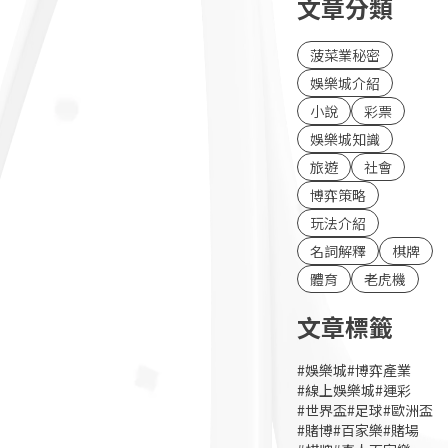
文章分類
菠菜業秘密
娛樂城介紹
小說
彩票
娛樂城知識
旅遊
社會
博弈策略
玩法介紹
名詞解釋
棋牌
體育
老虎機
文章標籤
#娛樂城
#博弈產業
#線上娛樂城
#運彩
#世界盃
#足球
#歐洲盃
#賭博
#百家樂
#賭場