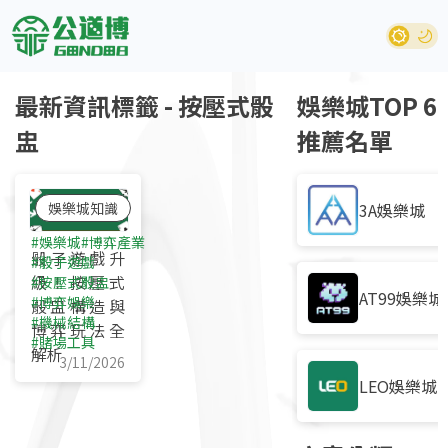
最新資訊標籤 - 按壓式骰
娛樂城TOP 6
盅
推薦名單
娛樂城知識
3A娛樂城
#娛樂城
#博弈產業
骰子遊戲升
#骰子遊戲
級！按壓式
#按壓式骰盅
AT99娛樂城
#博弈娛樂
骰盅構造與
#機械結構
博弈玩法全
#賭場工具
解析
3/11/2026
LEO娛樂城