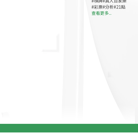
#棋牌
#真人百家樂
#彩票
#分析
#21點
查看更多...