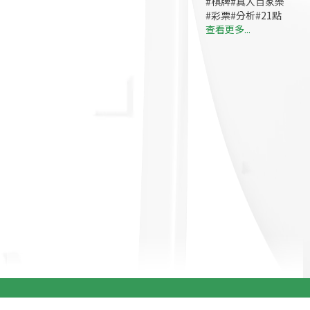
#棋牌
#真人百家樂
#彩票
#分析
#21點
查看更多...