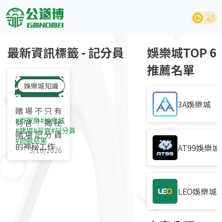
最新資訊標籤 - 記分員
娛樂城TOP 6
推薦名單
娛樂城知識
3A娛樂城
賭場不只有
#百家樂
#娛樂城
荷官！揭秘
#賭場
#荷官
#記分員
賭場記分員
#遊戲結果
的神秘工作
AT99娛樂城
3/16/2026
LEO娛樂城