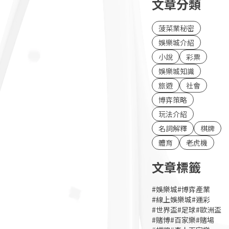
文章分類
菠菜業秘密
娛樂城介紹
小說
彩票
娛樂城知識
旅遊
社會
博弈策略
玩法介紹
名詞解釋
棋牌
體育
老虎機
文章標籤
#娛樂城
#博弈產業
#線上娛樂城
#運彩
#世界盃
#足球
#歐洲盃
#賭博
#百家樂
#賭場