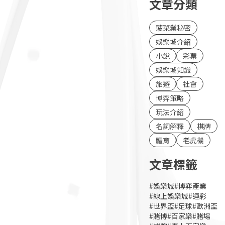
文章分類
菠菜業秘密
娛樂城介紹
小說
彩票
娛樂城知識
旅遊
社會
博弈策略
玩法介紹
名詞解釋
棋牌
體育
老虎機
文章標籤
#娛樂城
#博弈產業
#線上娛樂城
#運彩
#世界盃
#足球
#歐洲盃
#賭博
#百家樂
#賭場