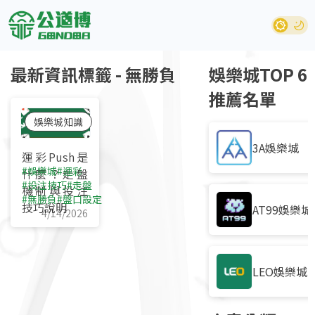
最新資訊標籤 - 無勝負
娛樂城TOP 6
推薦名單
娛樂城知識
3A娛樂城
運彩Push是
#娛樂城
#運彩
什麼？走盤
#投注技巧
#走盤
機制與投注
#無勝負
#盤口設定
技巧說明
AT99娛樂城
4/14/2026
LEO娛樂城