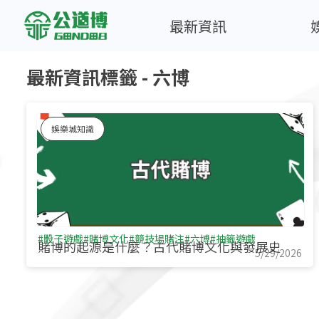
最新資訊
最新資訊標籤 - 六博
娛樂城知識
#骰子遊戲
#賭博文化
#競技場賭注
#六博
#抽籤遊戲
賭博的起源是什麼？古代賭博文化與發展史
5/29/2026