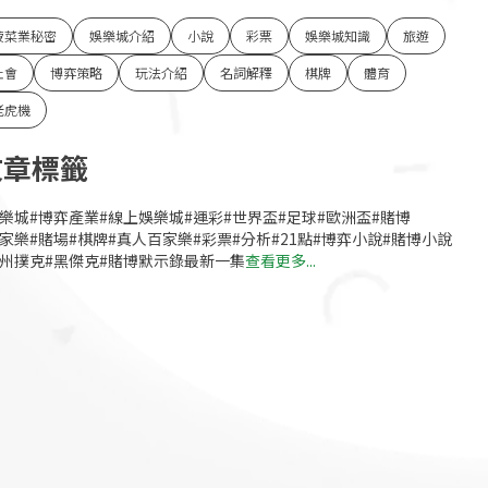
菠菜業秘密
娛樂城介紹
小說
彩票
娛樂城知識
旅遊
社會
博弈策略
玩法介紹
名詞解釋
棋牌
體育
老虎機
文章標籤
娛樂城
#博弈產業
#線上娛樂城
#運彩
#世界盃
#足球
#歐洲盃
#賭博
百家樂
#賭場
#棋牌
#真人百家樂
#彩票
#分析
#21點
#博弈小說
#賭博小說
德州撲克
#黑傑克
#賭博默示錄最新一集
查看更多...