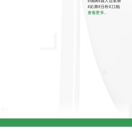
#棋牌
#真人百家樂
#彩票
#分析
#21點
查看更多...