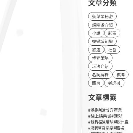
文章分類
菠菜業秘密
娛樂城介紹
小說
彩票
娛樂城知識
旅遊
社會
博弈策略
玩法介紹
名詞解釋
棋牌
體育
老虎機
文章標籤
#娛樂城
#博弈產業
#線上娛樂城
#運彩
#世界盃
#足球
#歐洲盃
#賭博
#百家樂
#賭場