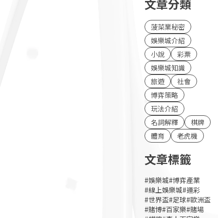
文章分類
菠菜業秘密
娛樂城介紹
小說
彩票
娛樂城知識
旅遊
社會
博弈策略
玩法介紹
名詞解釋
棋牌
體育
老虎機
文章標籤
#娛樂城
#博弈產業
#線上娛樂城
#運彩
#世界盃
#足球
#歐洲盃
#賭博
#百家樂
#賭場