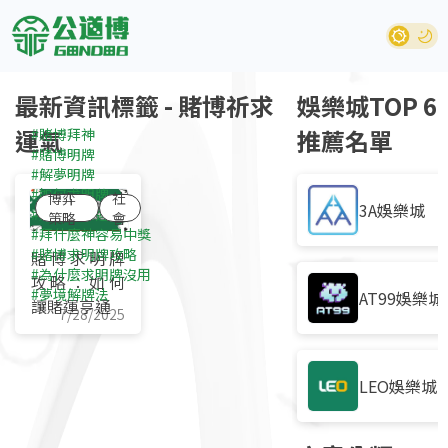
最新資訊標籤 - 賭博祈求
娛樂城TOP 6
運氣
推薦名單
#賭博拜神
#賭博明牌
#解夢明牌
#如何求明牌
博弈
社
3A娛樂城
#賭博祈求運氣
策略
會
#拜什麼神容易中獎
#賭博求明牌攻略
賭博求明牌
#為什麼求明牌沒用
攻略：如何
#夢境解牌法
AT99娛樂城
讓賭運亨通
7/28/2025
LEO娛樂城