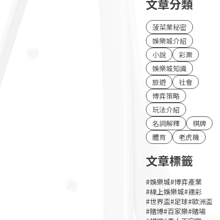
文章分類
菠菜業秘密
娛樂城介紹
小說
彩票
娛樂城知識
旅遊
社會
博弈策略
玩法介紹
名詞解釋
棋牌
體育
老虎機
文章標籤
#娛樂城
#博弈產業
#線上娛樂城
#運彩
#世界盃
#足球
#歐洲盃
#賭博
#百家樂
#賭場