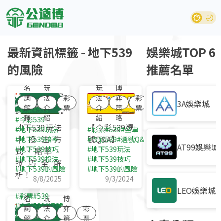
最新資訊標籤 - 地下539
娛樂城TOP 6
的風險
推薦名單
名
玩
玩
博
詞
法
彩
法
弈
彩
3A娛樂城
解
介
票
介
策
票
#彩票
#539
釋
紹
紹
略
#今彩539
地下539玩法
【今彩539選
#地下539玩法
#彩票
#539
#坐車
｜投注方
號Q&A】
#地下539賠率
#今彩539
#選號Q&A
AT99娛樂城
#地下539技巧
#地下539玩法
式、賠率、
#地下539投注
#地下539技巧
技巧全解
#地下539的風險
#地下539的風險
析！
8/8/2025
9/3/2024
LEO娛樂城
#彩票
#539
名
玩
博
#今彩539
#選號
詞
法
弈
彩
#地下539玩法
解
介
策
票