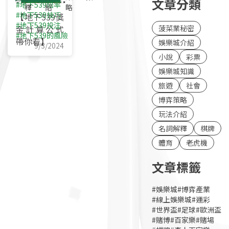
文章分類
#地下539賠率
釋
紹
略
#地下539技巧
【地下539獎
#地下539投注
金計算公式
菠菜業秘密
#地下539的風險
帶你看】
娛樂城介紹
9/3/2024
小說
彩票
娛樂城知識
旅遊
社會
博弈策略
玩法介紹
名詞解釋
棋牌
體育
老虎機
文章標籤
#娛樂城
#博弈產業
#線上娛樂城
#運彩
#世界盃
#足球
#歐洲盃
#賭博
#百家樂
#賭場