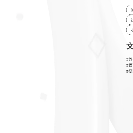
#
#
#