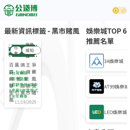
最新資訊標籤 - 黑市賭風
娛樂城TOP 6
推薦名單
娛樂
社
城知
會
識
3A娛樂城
百萬鴿王爭
霸！台灣賽
#台灣賽鴿
鴿圈掀風
#黑市賭風
#高額獎金
#鴿友
暴，高額獎
AT99娛樂城
#產業
#商業模式
金引黑市賭
#全年賽事
風
11/19/2025
LEO娛樂城