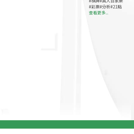
#棋牌
#真人百家樂
#彩票
#分析
#21點
查看更多...