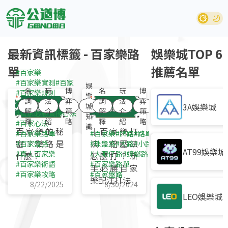
最新資訊標籤 - 百家樂路
娛樂城TOP 6
單
推薦名單
#百家樂
#百家樂實測
#百家
娛
名
玩
博
名
玩
博
#百家樂規則
樂
詞
法
弈
詞
法
弈
#百家樂玩法
城
3A娛樂城
解
介
策
解
介
策
#百家必勝實操心法
知
釋
紹
略
釋
紹
略
#百家心法
識
百家樂的秘
｜百家樂打
#百家樂路單
#百家樂
#牌路
#路單
密？黐路是
法｜倍壓法
#百家盤路
#珠盤路
#大路
#小路
AT99娛樂城
#真人百家樂
#大眼仔路
#蟑螂路
什麼？
怎麼打？新
#百家樂術語
#百家樂路單
手必勝百家
#百家樂攻略
#百家盤路
樂配注打法
8/22/2025
8/30/2024
LEO娛樂城