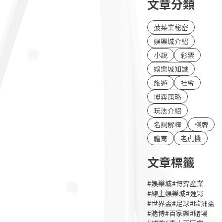
文章分類
菠菜業秘密
娛樂城介紹
小說
彩票
娛樂城知識
旅遊
社會
博弈策略
玩法介紹
名詞解釋
棋牌
體育
老虎機
文章標籤
#娛樂城
#博弈產業
#線上娛樂城
#運彩
#世界盃
#足球
#歐洲盃
#賭博
#百家樂
#賭場